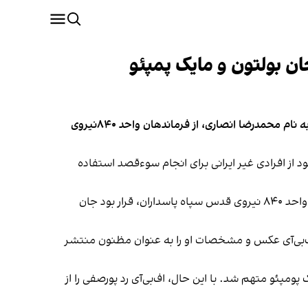
ن بولتون و مایک پمپئو
ایران اینترنشنال به اطلاعاتی اختصاصی دست پیدا کرده که نشان می‌دهد سرتیم عملیات ترور جان بولتون و مایک پمپئو، فردی به نام محمدرضا انصاری، از فرماندهان واحد ۸۴۰نیروی
ود از افرادی غیر ایرانی برای انجام سوءقصد استفاده
طبق این گزارش، فرستاده سپاه پاسداران در ۲۶ دی ۱۴۰۰ به واشینگتن رفت تا نقشه ترور جان بولتون را عملی کند. طبق نقشه واحد ۸۴۰ نیروی قدس سپاه پاسداران، قرار بود جان
ر اف‌بی‌آی عکس و مشخصات او را به عنوان مظنون منتشر
مپئو متهم شد. با این حال، اف‌بی‌آی رد پورصفی را از