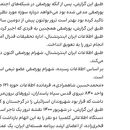
تاکید کرده بود بهتر است ترور بولتون پیش از دومین 
طبق این گزارش، پورصفی همچنین به فردی که اجیر کرده ب
طبق اطلاعات ایران اینترنشنال، اداره تحقیقات فدرال آمری
انجام ترور را به تعویق انداخت.
طبق اطلاعات ایران اینترنشنال، شهرام پورصفی اکنون د
می‌کند.
است.
«محمدحسین شاهمرادی»، فرمانده اطلاعات حوزه ۱۲۱ صابر ناحیه قدس تهران، و یک نیروی دیگر به نام «ابوالفضل علیزاده» دیگر اعضای این گروه هستند.
واحد ۸۴۰ نیروی قدس سپاه پاسداران، ترورهای برون
داشت که قرار بود شهروندان اسرائیلی را در گرجستان و کل
طبق این گزارش، در شهریور ۱۴۰۰ نقشه ترور یک تاجر اسرائیلی در بوگوتا، پایتخت کلمبیا، لو رفت. این تاجر در حقیقت افسر اطلاعاتی پیشین اسرائیل و دیپلمات سابق این کشور بود.
فخری‌زاده، از اعضای ارشد برنامه هسته‌ای ایران، یک عمل