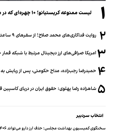
۱
لیست ممنوعه کریستیانو؛ ۱۰ چهره‌ای که در مراسم عروسی رونالدو و جورجینا جایی ندارند
۲
روایت فداکاری‌های محمد صلاح؛ از سفرهای ۹ ساعته تا خوابیدن زیر آسمان قاهره
۳
آمریکا صرافی‌های ارز دیجیتال مرتبط با شبکه قمار 
۴
حمیدرضا رجب‌زاده، مداح حکومتی، پس از ربایش به
۵
شاهزاده رضا پهلوی: حقوق ایران در دریای کاسپین 
انتخاب سردبیر
سخنگوی کمیسیون بهداشت مجلس: حذف ارز دارو می‌تواند ۱۴۰۶ را به «سال کشتار بیماران» تبدیل کند