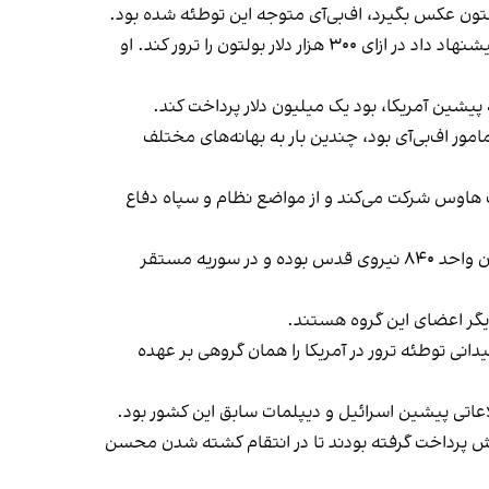
ی اجتماعی شخصی را پیدا کرد و از او خواست در ازای ۵ تا ۱۰ هزار دلار از جان بولتون عکس بگیرد، اف‌بی‌آی متوجه این توطئه شده بود.
پورصفی مدعی شده بود می‌خواهد درباره سوژه مورد نظر خود کتابی بنویسد. پورصفی به فاصله کمی به فرد مورد انتخاب خود پیشنهاد داد در ازای ۳۰۰ هزار دلار بولتون را ترور کند. او
پیشین آمریکا، بود یک میلیون دلار پرداخت کند.
امور اف‌بی‌آی بود، چندین بار به بهانه‌های مختلف
ب هاوس شرکت می‌کند و از مواضع نظام و سپاه دفاع
بر اساس اطلاعات رسیده، شهرام پورصفی عضو تیمی است که فردی به نام «محمدرضا انصاری» سرکرده آن است که از فرماندهان واحد ۸۴۰ نیروی قدس بوده و در سوریه مستقر
 میدانی توطئه ترور در آمریکا را همان گروهی بر عهده
را به این اتهام بازداشت کرد و آنها گفتند از «رحمت اسدی»، عضو سپاه پاسداران، ۲۰ هزار دلار پیش پرداخت گرفته بودند تا در انتقام کشته شدن محسن