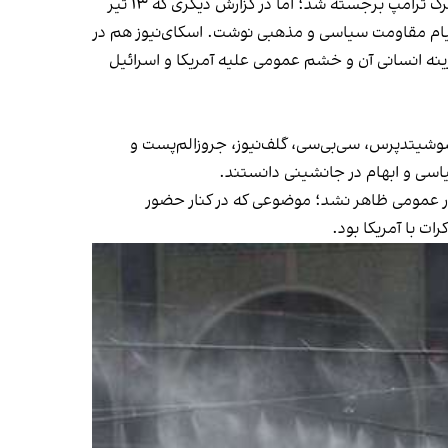
گاردین هم تصویر دوگانه‌ای ارائه کرد. در یکی از گزارش‌های این روزنامه از سومین روز مراسم، غیبت مجتبی و درخواست‌ها برای مرگ ترامپ برجسته شد؛ اما در گزارش دیگری که ۱۳ تیر
پیام مقاومت سیاسی و مذهبی نوشت. اسکای‌نیوز هم در
زینه انسانی آن و خشم عمومی علیه آمریکا و اسرائیل
آسوشیتدپرس، سی‌بی‌سی، گلف‌نیوز، جروزالم‌پست و
یاسی و ابهام در جانشینی دانستند.
ر انظار عمومی ظاهر نشد؛ موضوعی که در کنار حضور
ات با آمریکا بود.