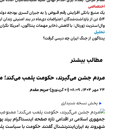
مقام عراقی: بغداد برای اقدام نهایی علیه شبه‌نظامیان آماده می
اختصاصی
یک منبع بانکی افزایش رقم قبوض را به جبران کسری بودجه دول
۵۴ تن از بازداشت‌شدگان اعتراضات دی‌ماه در بند امنیتی زندان اردبیل به سر می‌برند
وال‌استریت ژورنال: با کاهش ذخایر مهمات پنتاگون، آمریکا نگرا
تحلیل
پنتاگون از جنگ ایران چه درسی گرفت؟
مطالب بیشتر
مردم جشن می‌گیرند، حکومت پلمب می‌کند؛ ممن
۲۴ مهر ۱۴۰۴، ۰۸:۰۹ (‎+۱ گرینویچ)
•
مریم مقدم
پخش نسخه شنیداری
جمهوری اسلامی در اقدامی تازه صفحه اینستاگرام برند پو
شهروند به ایران‌اینترنشنال گفتند حکومت با سیاست پلم