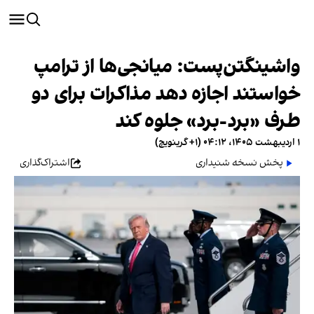
واشینگتن‌پست: میانجی‌ها از ترامپ
خواستند اجازه دهد مذاکرات برای دو
طرف «برد-برد» جلوه کند
۱ اردیبهشت ۱۴۰۵، ۰۴:۱۲ (‎+۱ گرینویچ)
پخش نسخه شنیداری
اشتراک‌گذاری