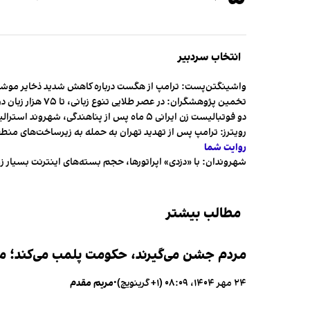
انتخاب سردبیر
واشینگتن‌پست: ترامپ از هگست درباره کاهش شدید ذخایر مو
تخمین پژوهشگران: در عصر طلایی تنوع زبانی، تا ۷۵ هزار زبان در جهان وجود داشت
دو فوتبالیست زن ایرانی ۵ ماه پس از پناهندگی، شهروند استرالیا شدند
رویترز: ترامپ پس از تهدید تهران به حمله به زیرساخت‌های منط
روایت شما
شهروندان:‌ با «دزدی» اپراتورها، حجم بسته‌های اینترنت بسیار ز
مطالب بیشتر
مردم جشن می‌گیرند، حکومت پلمب می‌کند؛ ممن
۲۴ مهر ۱۴۰۴، ۰۸:۰۹ (‎+۱ گرینویچ)
•
مریم مقدم