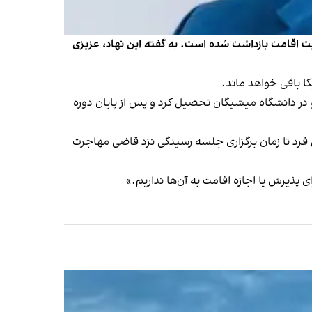
رد یوسف عزیزی، شهروند ایرانی، ۲۴ فروردین به اتهام نقض وضعیت اقامت بازداشت شده است. به گفته این نهاد، عزیزی
ا باقی خواهد ماند.
در سال ۲۰۱۳، با ویزای دانشجویی وارد آمریکا شد. او در دانشگاه میشیگان تحصیل کرد و پس از پایان دوره
زود وضعیت ویزای دانشجویی او به دلیل ثبت‌نام نکردن در ترم پاییز ۲۰۲۵ لغو شد و این فرد تا زمان برگزاری جلسه رسیدگی نزد قاضی مهاجرت
ی پذیرش یا اجازه اقامت به آن‌ها نداریم.»