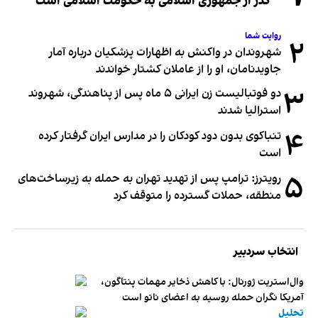
گذر از جمهوری اسلامی به حکومت اسلامی است
روایت شما
۲
شهروندان در واکنش به اظهارات پزشکیان درباره آمار
جاویدنامان، او را از عاملان کشتار خواندند
۳
دو فوتبالیست زن ایرانی ۵ ماه پس از پناهندگی، شهروند
استرالیا شدند
۴
تنباکوی بدون دود کودکان را در مدارس ایران گرفتار کرده
است
۵
رویترز: ترامپ پس از تهدید تهران به حمله به زیرساخت‌های
منطقه، حملات گسترده را متوقف کرد
انتخاب سردبیر
وال‌استریت ژورنال: با کاهش ذخایر مهمات پنتاگون،
آمریکا نگران حمله روسیه به اعضای ناتو‌ است
تحلیل