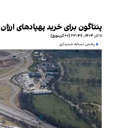
پنتاگون برای خرید پهپادهای ارزان
۱۱ آذر ۱۴۰۴، ۲۳:۴۶ (‎+۰ گرینویچ)
پخش نسخه شنیداری