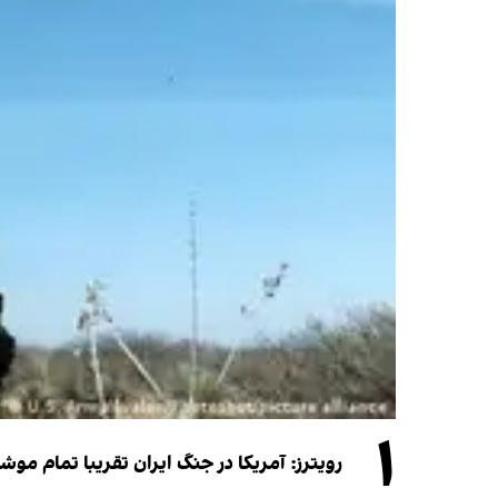
۱
رویترز: آمریکا در جنگ ایران تقریبا تمام موش