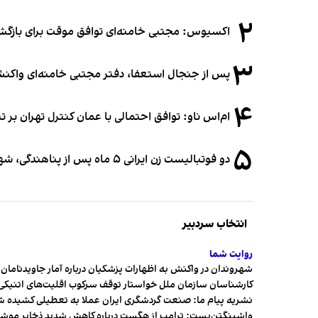
۲
اکسیوس: مجتبی خامنه‌ای توافق موقت برای بازگشای
۳
پس از جنجال استعفا، دفتر مجتبی خامنه‌ای واکنش 
۴
ام‌اس ناو: توافق احتمالی با عمان کنترل تهران بر ت
۵
دو فوتبالیست زن ایرانی ۵ ماه پس از پناهندگی، شهروند استرالیا شدند
انتخاب سردبیر
روایت شما
شهروندان در واکنش به اظهارات پزشکیان درباره آمار جاویدنامان، ا
کارشناسان سازمان ملل خواستار توقف سرکوب اقلیت‌های اتنیکی 
نشریه پیام ما: صنعت گردشگری ایران عملا به تعطیلی کشیده 
واشینگتن‌پست: ترامپ از هگست درباره کاهش شدید ذخایر مو