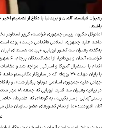
رهبران فرانسه، آلمان و بریتانیا با دفاع از تصمیم اخیر
باشند.
امانوئل مکرون رییس‌جمهوری فرانسه، کی‌یر استارمر نخس
ماشه علیه جمهوری اسلامی «اقدامی درست» بوده است.
به‌گفته رهبران سه کشور اروپایی، «برنامه هسته‌ای ایرا
فرانسه، آلمان و بریتانیا، از امضاکنندگان برجام، ۶ شهریور در نامه‌ای به شورای امنیت روند ۳۰ روزه سازوکار مکانیسم ماشه برای بازگشت تحریم‌های سازمان ملل را
اقدام با استقبال آمریکا و اسرائیل مواجه شد و مقامات
با پایان مهلت ۳۰ روزه‌ای که در سازوکار 
جهانی علیه جمهوری اسلامی
دوباره برقرار شد
و بلافاص
در بیانیه ره
راستی‌آزمایی از سر بگیریم، به گونه‌ای که اطمینان حا
آنان افزودند: «ما از تمام کشورهای عضو سازمان ملل م
تر
پیشتر وزارت امور خارجه آلمان در پاسخ
به خبرنگار ایران‌