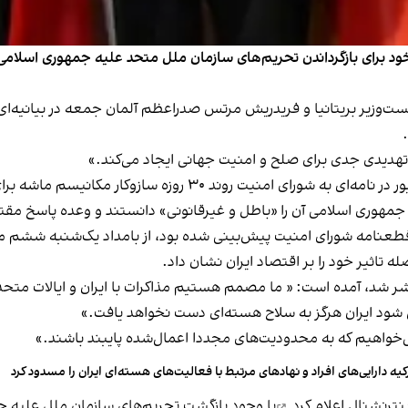
 خود برای بازگرداندن تحریم‌های سازمان ملل متحد علیه جمهوری اسلامی
ت‌وزیر بریتانیا و فریدریش مرتس صدراعظم آلمان جمعه در بیانیه‌ای 
ن تهدیدی جدی برای صلح و امنیت جهانی ایجاد می‌کند.»
 جمهوری اسلامی آن را «باطل و غیرقانونی» دانستند و وعده پاسخ مقت
مکانیسم ماشه قطعنامه شورای امنیت پیش‌بینی شده بود، از بامداد یک‌شنبه ش
له تاثیر خود را بر اقتصاد ایران نشان داد.
بران سه قدرت اروپایی که جمعه ۱۸ مهر منتشر شد، آمده است: « ما مصمم هستیم مذاکرات با ایران 
صل شود ایران هرگز به سلاح هسته‌ای دست نخواهد یافت.»
ی‌خواهیم که به محدودیت‌های مجددا اعمال‌شده پایبند باشند.»
کیه دارایی‌های افراد و نهادهای مرتبط با فعالیت‌های هسته‌ای ایران را مسدود کرد
اینترنشنال اعلام کرد
با وجود بازگشت تحریم‌های سازمان ملل علیه ج