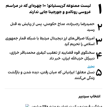
۱
لیست ممنوعه کریستیانو؛ ۱۰ چهره‌ای که در مراسم
عروسی رونالدو و جورجینا جایی ندارند
۲
حمیدرضا رجب‌زاده، مداح حکومتی، پس از ربایش به قتل
رسید
۳
آمریکا صرافی‌های ارز دیجیتال مرتبط با شبکه قمار جمهوری
اسلامی را تحریم کرد
۴
سخنگوی قوه قضاییه از تعقیب کیفری محمدباقر خرازی،
دبیر‌کل حزب‌الله ایران، خبر داد
تحلیل
۵
نسل معلق؛ ایرانیانی که میان رفتن، دیده شدن و بازگشت
زندگی می‌کنند
انتخاب سردبیر
میانگین قیمت مسکن در تهران به متری ۲۴۰ میلیون