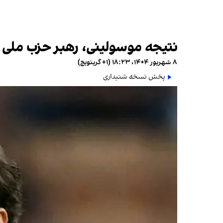
نتیجه موسولینی، رهبر حزب ملی ف
۸ شهریور ۱۴۰۴، ۱۸:۲۳ (‎+۱ گرینویچ)
پخش نسخه شنیداری