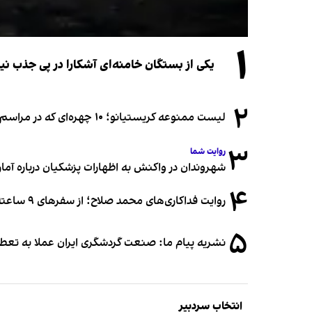
۱
یکی از بستگان خامنه‌ای آشکارا در پی جذب 
۲
لیست ممنوعه کریستیانو؛ ۱۰ چهره‌ای که در مراسم عروسی رونالدو و جورجینا جایی ندارند
۳
روایت شما
شهروندان در واکنش به اظهارات پزشکیان درباره آمار ج
۴
روایت فداکاری‌های محمد صلاح؛ از سفرهای ۹ ساعته تا خوابیدن زیر آسمان قاهره
۵
نشریه پیام ما: صنعت گردشگری ایران عملا به تع
انتخاب سردبیر