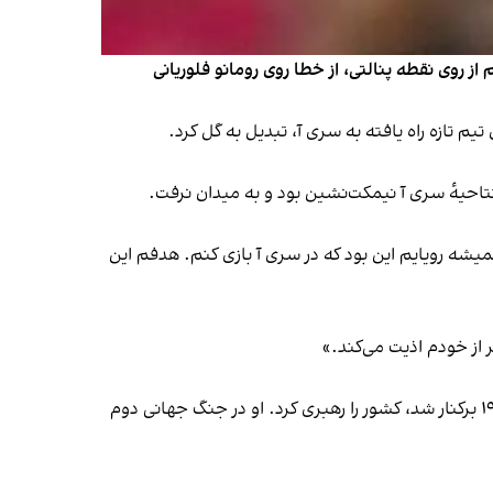
 روی نقطه پنالتی، از خطا روی رومانو فلوریانی
یم تازه راه یافته به سری آ، تبدیل به گل کرد.
یشه رویایم این بود که در سری آ بازی کنم. هدفم این
 از خودم اذیت می‌کند.»
بی‌بی‌سی درباره موسولینی نوشته: «بنیتو موسولینی حزب ملی فاشیست را در ایتالیا بنیان گذاشت و از ۱۹۲۲ تا زمانی که در ۱۹۴۳ برکنار شد، کشور را رهبری کرد. او در جنگ جهانی دوم