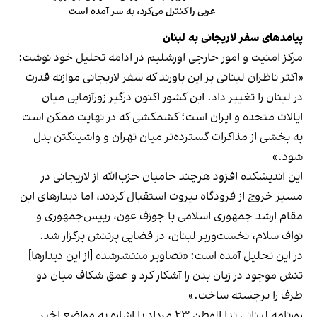
عربی را کنترل می‌کرد، به سر آمده است
پیامدهای سفر لاریجانی به لبنان
مرکز امنیت و امور خارجی اورشلیم در ادامه تحلیل خود نوشت:
«اکثر ناظران لبنانی بر این باورند که سفر لاریجانی موازنه قدرت
در لبنان را تغییر داد. این کشور اکنون درگیر زورآزمایی میان
ایالات متحده و ایران است؛ کشمکشی که در نهایت ممکن است
به بخشی از مذاکرات گسترده‌تر میان تهران و واشینگتن بدل
شود.»
این اندیشکده افزود هرچند حامیان حزب‌الله از لاریجانی در
مسیر خروج از فرودگاه بیروت استقبال کردند، اما دیدارهای این
مقام ارشد جمهوری اسلامی با جوزف عون، رییس‌جمهوری و
نواف سلام، نخست‌وزیر لبنان، در فضایی پرتنش برگزار شد.
در این تحلیل آمده است: «تصاویر منتشرشده [از این دیدارها]
تنش موجود در زبان بدن را آشکار کرد و عمق شکاف میان دو
طرف را برجسته ساخت.»
روزنامه لبنانی ندا الوطن ۲۳ مرداد با اشاره به مواضع اخیر