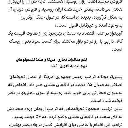
فروش مجدد [نفت ارزان روسیه] هستند. آنچه من آن را آربیتراژ
هندی می‌نامم، یعنی خرید نفت ارزان روسیه و فروش دوباره آن
به شکل فرآورده، پدیده‌ای است که در طول جنگ [اوکراین]
به‌وجود آمده و غیرقابل قبول است.»
آربیتراژ در علم اقتصاد به معنای بهره‌برداری از تفاوت قیمت یک
کالا، دارایی یا ارز در دو بازار مختلف برای کسب سود بدون ریسک
است.
لغو مذاکرات تجاری آمریکا و هند؛ گفت‌وگوهای
دوجانبه به تعویق افتاد
پیش‌تر دونالد ترامپ، رییس‌جمهوری آمریکا، از اعمال تعرفه‌ای
اضافی به میزان ۲۵ درصد بر کالاهای هندی خبر داد؛ اقدامی که
به‌عنوان مجازاتی برای خرید نفت روسیه از سوی دهلی‌نو در نظر
گرفته شده است.
بدین ترتیب، مجموع تعرفه‌هایی که ترامپ از زمان ورود مجددش
به کاخ سفید بر کالاهای هندی وضع کرده، به ۵۰ درصد رسید.
ترامپ این اقدام را عاملی برای افزایش فشار بر ولادیمیر پوتین،