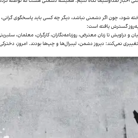
اخبار صداوسیما نگاه کنیم: همیشه دشمنی هست که توطئه کرده، خرابک
خته شود، چون اگر دشمنی نباشد، دیگر چه‌ کسی باید پاسخگوی گرانی،
ه‌روز گسترش یافته است:
هائیان و دراویش تا زنان معترض، روزنامه‌نگاران، کارگران، معلمان، سلبری
یری نمی‌کند: دیروز دشمن، لیبرال‌ها و چپ‌ها بودند. امروز، دخترکی‌ست