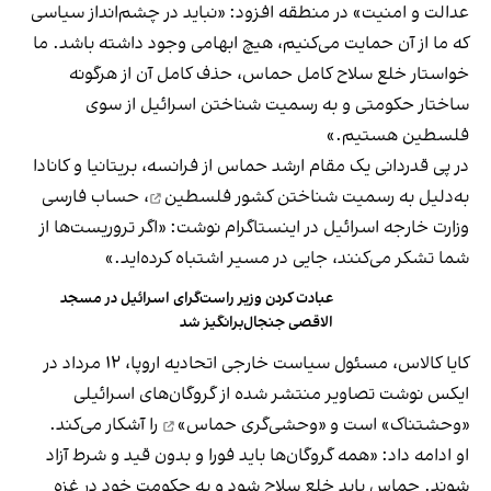
عدالت و امنیت» در منطقه افزود: «نباید در چشم‌انداز سیاسی‌
که ما از آن حمایت می‌کنیم، هیچ ابهامی وجود داشته باشد. ما
خواستار خلع سلاح کامل حماس، حذف کامل آن از هرگونه
ساختار حکومتی و به‌ رسمیت شناختن اسرائیل از سوی
فلسطین هستیم.»
در پی قدردانی یک مقام ارشد حماس از فرانسه، بریتانیا و کانادا
به‌دلیل
به رسمیت شناختن کشور فلسطین
، حساب فارسی
وزارت خارجه اسرائیل در اینستاگرام نوشت: «اگر تروریست‌ها از
شما تشکر می‌کنند، جایی در مسیر اشتباه کرده‌اید.»
عبادت کردن وزیر راست‌گرای اسرائیل در مسجد
الاقصی جنجال‌برانگیز شد
کایا کالاس، مسئول سیاست خارجی اتحادیه اروپا، ۱۲ مرداد در
ایکس نوشت تصاویر منتشر شده از گروگان‌های اسرائیلی
«وحشتناک» است و
«وحشی‌گری حماس»
را آشکار می‌کند.
او ادامه داد: «همه گروگان‌ها باید فورا و بدون قید و شرط آزاد
شوند. حماس باید خلع سلاح شود و به حکومت خود در غزه