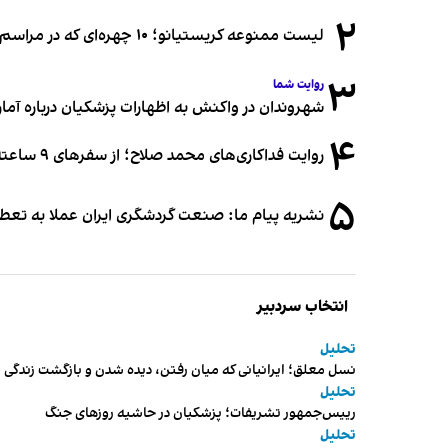
۲
لیست ممنوعه کریستیانو؛ ۱۰ چهره‌ای که در مراسم عروسی رونالدو و جورجینا جایی ندارند
۳
روایت شما
شهروندان در واکنش به اظهارات پزشکیان درباره آمار ج
۴
روایت فداکاری‌های محمد صلاح؛ از سفرهای ۹ ساعته تا خوابیدن زیر آسمان قاهره
۵
نشریه پیام ما: صنعت گردشگری ایران عملا به تع
انتخاب سردبیر
تحلیل
نسل معلق؛ ایرانیانی که میان رفتن، دیده شدن و بازگشت زندگی م
تحلیل
رییس‌جمهور تشریفات؛ پزشکیان در حاشیه روزهای جنگ
تحلیل