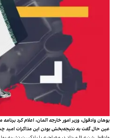
یوهان وادفول، وزیر امور خارجه آلمان، اعلام کرد برنامه مو
عین حال گفت به نتیجه‌بخش بودن این مذاکرات امید چندا
وادفول شنبه ۱۱ مرداد در مصاحبه با پادکست نشریه پولیتیکو تاکید کرد جمهوری اسلامی پس از حملات آمریکا و اسرائیل به تاسیسات هسته‌ای‌اش تضعیف شده است.