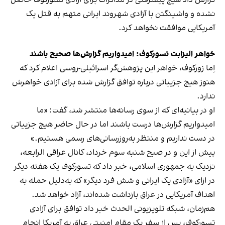
گزارش داد هیچ پیشرفتی در مذاکرات برای آزادی تسورکوف حاصل
نشده و واشینگتن با آزادی شهروند ایرانی متهم به قتل یک
آمریکایی موافقت نخواهد کرد.
خواهر الیزابت تسورکوف: امیدواریم گزارش‌ها صحیح باشند
اِما زورکوف، خواهر این پژوهش‌گر اسرائیلی-روسی اعلام کرد که
هنوز هیچ جزییاتی درباره توافق گزارش شده برای آزادی خواهرش
ندارد.
او در بیانیه‌ای که از سوی رسانه‌ها منتشر شد، گفت: «ما
امیدواریم گزارش‌ها درست باشند اما در حال حاضر هیچ جزییاتی
در دست نداریم و منتظر به‌روزرسانی‌های رسمی هستیم.»
پیش از این و در صبح شنبه سوم خرداد، کانال عراقی الرابعه،
نزدیک به جمهوری اسلامی، خبر داد که تسورکوف یک هفته دیگر
در ازای «آزادی یک ایرانی و شش فرد دیگر» که به‌دلیل حمله به
اهداف آمریکایی در عراق بازداشت شده‌اند، آزاد خواهد شد.
هم‌زمان، شبکه تلویزیونی الحدث خبر داد توافق برای آزادی
تسورکوف، پس از سفر یک مقام امنیتی عراق به آمریکا انجام