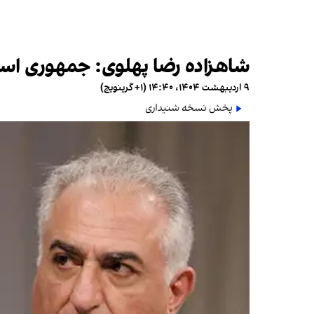
شاهزاده رضا پهلوی: جمهوری اسل
۹ اردیبهشت ۱۴۰۴، ۱۴:۴۰ (‎+۱ گرینویچ)
پخش نسخه شنیداری