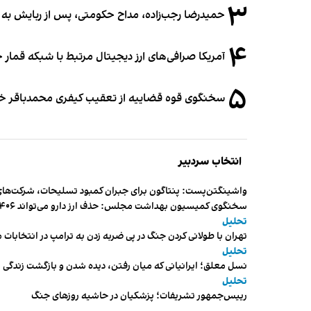
۳
حمیدرضا رجب‌زاده، مداح حکومتی، پس از ربایش به
۴
آمریکا صرافی‌های ارز دیجیتال مرتبط با شبکه قمار 
۵
سخنگوی قوه قضاییه از تعقیب کیفری محمدباقر خرازی،
انتخاب سردبیر
واشینگتن‌پست: پنتاگون برای جبران کمبود تسلیحات، شرکت‌های
سخنگوی کمیسیون بهداشت مجلس: حذف ارز دارو می‌تواند ۱۴۰۶ را به «سال کشتار بیماران» تبدیل کند
تحلیل
تهران با طولانی کردن جنگ در پی ضربه زدن به ترامپ در انتخابات 
تحلیل
نسل معلق؛ ایرانیانی که میان رفتن، دیده شدن و بازگشت زندگی م
تحلیل
رییس‌جمهور تشریفات؛ پزشکیان در حاشیه روزهای جنگ