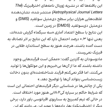
این یافته‌ها که در نشریه ژورنال نامه‌های اخترفیزیک (
The
Astrophysical Journal Letters)
منتشر شده، نشان‌دهنده
غلظت‌هایی هزاران برابر سطح دی‌متیل سولفید (DMS) و
دی‌متیل دی‌سولفید (DMDS) در زمین است.
این نتایج با سطح اعتماد آماری «سه سیگما» گزارش شده‌اند،
یعنی تنها ۰.۳ درصد احتمال دارد که این نتایج بر اثر تصادف به
دست آمده باشند، هرچند هنوز به سطح استاندارد طلایی در
فیزیک نمی‌رسند.
مادوسودان به گاردین گفت: «ممکن است فرآیندهایی وجود
داشته باشند که ما از آن‌ها بی‌خبریم و این مولکول‌ها را تولید
می‌کنند، اما فکر نمی‌کنم فرآیند شناخته‌شده‌ای بدون دخالت
زیست‌شناسی بتواند آن‌ها را توضیح دهد.»
یکی از چالش‌ها در شناسایی دیگر فرآیندهای احتمالی این است
که شرایط حاکم بر سیاره کی‌۲-۱۸بی هنوز مورد اختلاف است.
در حالی که تیم کمبریج به سناریوی اقیانوسی باور دارد، برخی
دیگر از اخترفیزیکدان‌ها، داده‌ها را موید این می‌دانند که این