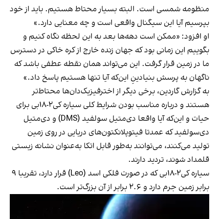
منظومه شمسی است. البته بسیار محتاط هستیم. باید از خود
بپرسیم آیا این سیگنال واقعی است و چه معنایی دارد.»
او افزود: «ممکن است دهه‌ها بعد به این لحظه نگاه کنیم و
بگوییم این زمانی بود که جهان زنده خارج از کره خاکی در دسترس
ما در زمین قرار گرفت. این می‌تواند همان نقطه عطفی باشد که
ناگهان به پرسش بنیادینِ این‌که آیا تنها هستیم پاسخ داد.»
به گزارش گاردین، برخی دیگر از اخترفیزیک‌دان‌ها محتاط‌تر
هستند و درباره مناسب بودن شرایط کلی سیاره کی‌۲-۱۸بی برای
حیات و این‌که آیا واقعا دی‌متیل سولفید (DMS) و دی‌متیل
دی‌سولفید که عمدتا فیتوپلانکتون‌های دریایی در روی زمین
تولید می‌کنند، می‌توانند به‌طور قابل اتکا به‌عنوان نشانه زیستی
قلمداد شوند، تردید دارند.
سیاره کی‌۲-۱۸بی که در صورت فلکی اسد (Leo) قرار دارد، تقریبا ۹
برابر زمین جرم دارد و ۲.۶ برابر از آن بزرگ‌تر است.