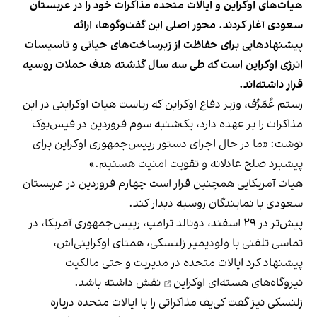
هیات‌های اوکراین و ایالات متحده مذاکرات خود را در عربستان
سعودی آغاز کردند. محور اصلی این گفت‌وگوها، ارائه
پیشنهادهایی برای حفاظت از زیرساخت‌های حیاتی و تاسیسات
انرژی اوکراین است که طی سه سال گذشته هدف حملات روسیه
قرار داشته‌اند.
رستم عُمَرُف، وزیر دفاع اوکراین که ریاست هیات اوکراینی در این
مذاکرات را بر عهده دارد، یک‌شنبه سوم فروردین در فیس‌بوک
نوشت: «ما در حال اجرای دستور رییس‌جمهوری اوکراین برای
پیشبرد صلح عادلانه و تقویت امنیت هستیم.»
هیات آمریکایی همچنین قرار است چهارم فروردین در عربستان
سعودی با نمایندگان روسیه دیدار کند.
پیش‌تر در ۲۹ اسفند، دونالد ترامپ، رییس‌جمهوری آمریکا، در
تماسی تلفنی با ولودیمیر زلنسکی، همتای اوکراینی‌اش،
پیشنهاد کرد ایالات متحده در مدیریت و حتی
مالکیت
نیروگاه‌های هسته‌ای اوکراین
نقش داشته باشد.
زلنسکی نیز گفت کی‌یف مذاکراتی را با ایالات متحده درباره