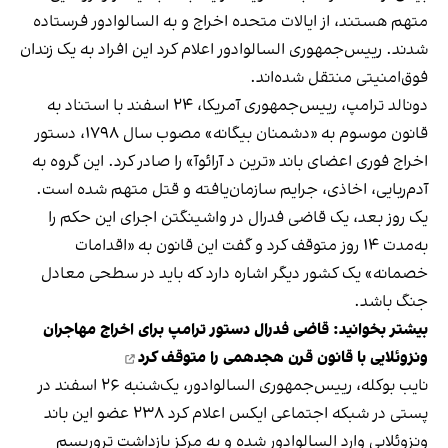
متهم هستند، از ایالات متحده اخراج و به السالوادور فرستاده
شدند. رییس‌جمهوری السالوادور اعلام کرد این افراد به یک زندان
فوق‌امنیتی منتقل شده‌اند.
دونالد ترامپ، رییس‌جمهوری آمریکا، ۲۴ اسفند با استناد به
قانون موسوم به «دشمنان بیگانه» مصوب سال ۱۷۹۸، دستور
اخراج فوری اعضای باند «ترین د آرائوآ» را صادر کرد. این گروه به
آدم‌ربایی، اخاذی، جرایم سازمان‌یافته و قتل‌ متهم شده است.
یک روز بعد، یک قاضی فدرال در واشینگتن اجرای این حکم را
به‌مدت ۱۴ روز متوقف کرد و گفت این قانون به «اقدامات
خصمانه» یک کشور دیگر اشاره دارد که باید در سطحی معادل
جنگ باشد.
بیشتر بخوانید:
قاضی فدرال دستور ترامپ برای اخراج مهاجران
ونزوئلایی با قانون قرن هجدهمی را متوقف کرد
نایب بوکله، رییس‌جمهوری السالوادور، یک‌شنبه ۲۶ اسفند در
پستی در شبکه اجتماعی ایکس اعلام کرد ۲۳۸ عضو این باند
ونزوئلایی وارد السالوادور شده و به مرکز بازداشت تروریسم