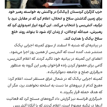
حزب کارگران کردستان (پ‌ک‌ک) در واکنش به خواسته رهبر خود
برای زمین گذاشتن سلاح و انحلال، اعلام کرد که در مقابل نبرد با
ترکیه، آتش‌بس را انتخاب می‌کند. این گروه ابراز امیدواری کرد که
رهبرش، عبدالله اوجالان، از زندان آزاد شود تا بتواند روند خلع
سلاح پ‌ک‌ک را هدایت کند.
در بیانیه‌ای که شنبه ۱۱ اسفند از سوی کمیته اجرایی پ‌ک‌ک
منتشر شد، آمده است که آتش‌بس از همین روز اجرا می‌شود.
اعضای این کمیته در بیانیه خود تاکید کردند که اعلام آتش‌بس،
گامی برای «هموار کردن راه» فراخوان رهبر این گروه به منظور
«برقراری صلح و جامعه دموکراتیک».
کمیته اجرایی پ‌ک‌ک که در شمال عراق مستقر است، اعلام کرد:
«هیچ کدام از نیروهای ما دست به اسلحه نخواهند برد، مگر آن
که هدف حمله قرار بگیرند.»
خبرگزاری فرانسه نیز گزارش داد گروه‌های مسلح کرد که فعالیت
آن‌ها در ترکیه ممنوع است، اعلام کردند که با آنکارا آتش‌بس