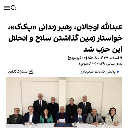
عبدالله اوجالان، رهبر زندانی «پ‌ک‌ک»،
خواستار زمین گذاشتن سلاح و انحلال
این حزب شد
۹ اسفند ۱۴۰۳، ۱۵:۱۸ (‎+۰ گرینویچ)
به‌روزرسانی: ۰۱:۲۹ (‎+۰ گرینویچ)
پخش نسخه شنیداری
اشتراک‌گذاری