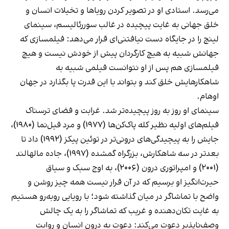
می‌رسد. استادی او در تصویر کردن رویاها و تخیلات انسان و
خلق جهانی به غایت پیچیده در غالب سوررئالیسم، سینمای
لینچ را در جایگاه دست نیافتنی‌ای قرار می‌دهد: فیلمسازی که
جهانش شبیه به هیچ کارگردان پیش از خودش نیست و هیچ
فیلمسازی هم پس از او نتوانست فیلمی شبیه به
شاهکارهایش خلق کند و بتواند با این قدرت پا بگذارد در جهان
اوهام.
سینمای او روز به روز پیچیده‌تر شد. غرابت و فضای ترسناک
فیلم‌های اولیه نظیر کله پاک‌کن‌ها (۱۹۷۷) و مرد فیل‌نما (۱۹۸۰)،
جایش را به پیچیدگی‌های درونی‌تر در توئین پیکز (۱۹۹۲) داد تا
بعدتر در سه شاهکارش، بزرگراه گمشده (۱۹۹۷)، جاده مالهالند
(۲۰۰۱) و امپراتوری درون (۲۰۰۶)، به اوج سبک و سیاق
حیرت‌انگیز او برسیم که در آن قرار نیست همه چیز روشن و
واضح با تماشاگر در میان گذاشته شود؛ با رویایی روبه‌رو هستیم
به غایت تکان‌دهنده و غریب که تماشاگر را به یک چالش
وصف‌ناپذیر دعوت می‌کند: دعوت به درون انسان و روایت