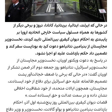
در حالی که ایرلند، ایتالیا، بریتانیا، کانادا، نروژ و برخی دیگر از
کشورها به همراه مسئول سیاست خارجی اتحادیه اروپا بر
پایبندی به احکام دیوان کیفری بین‌المللی تایید کردند، نخست‌وزیر
مجارستان از بنیامین نتانیاهو دعوت کرد به بوداپست سفر کند و
تضمین داد حکم بازداشت علیه او اجرا نشود.
در پاسخ به دعوت ویکتور اوربان، نخست‌وزیر مجارستان از
نخست‌وزیر اسرائیل، نتانیاهو روز جمعه دوم آذر ضمن تشکر از
اوربان گفت: «در حالی که برخی با ضعف خجالت‌آور پشت
تصمیم ظالمانه علیه حق اسرائیل برای دفاع از خود ایستادند،
مجارستان، همچون ایالات متحده، از خود شفافیت اخلاقی
نشان داده و در سمت عدالت و حق ایستاده است.»
قضات دیوان کیفری بین‌المللی روز پنج‌شنبه اول آذر، احکام‌
بازداشت بنیامین نتانیاهو و یوآو گالانت، نخست‌وزیر و وزیر دفاع