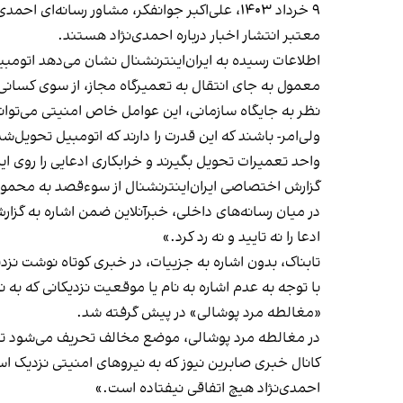
۹ خرداد ۱۴۰۳، علی‌اکبر جوانفکر، مشاور رسانه‌ای احمدی‌نژاد، با انتشار بیانیه‌ای که کانال دولت بهار آن را
معتبر انتشار اخبار درباره احمدی‌نژاد هستند.
اطلاعات رسیده به ایران‌اینترنشنال نشان می‌دهد اتومبی
معمول به جای انتقال به تعمیرگاه مجاز، از سوی کسان
نظر به جایگاه سازمانی، این عوامل خاص امنیتی می‌توان
ولی‌امر- باشند که این قدرت را دارند که اتومبیل تحویل
واحد تعمیرات تحویل بگیرند و خرابکاری ادعایی را روی ای
گزارش اختصاصی ایران‌اینترنشنال از سوءقصد به محمود اح
در میان رسانه‌های داخلی، خبرآنلاین ضمن اشاره به گز
ادعا را نه تایید و نه رد کرد.»
تابناک، بدون اشاره به جزییات، در خبری کوتاه
نوشت
نزدی
با توجه به عدم اشاره به نام یا موقعیت نزدیکانی که به 
«مغالطه مرد پوشالی» در پیش گرفته شد.
در مغالطه مرد پوشالی، موضع مخالف تحریف می‌شود تا آس
کانال خبری صابرین نیوز که به نیروهای امنیتی نزدیک ا
احمدی‌نژاد هیچ اتفاقی نیفتاده است.»