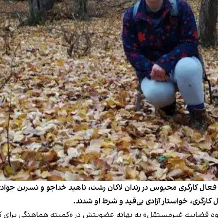
ال کارگری محبوس در زندان لاکان رشت، ناهید خداجو و نسرین جوادی، دو
ارگری، خواستار آزادی بی‌قید و شرط او شدند.
«قوه قضاییه غیرمستقل» به بهانه عضویتش در «کمیته هماهنگی برای 