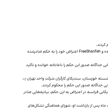
کردند
.
سه‌شنبه ۱۹ تیرماه هم به دنبال دعوت «کمپین دفاع از شریفه محمدی» کاربران رسانه‌های اجتماعی با هشتگ‌های «آزادی شریفه» و FreeSharifeh اعتراض خود را به حکم صادرشده
ایی جداگانه صدور این حکم را ناعادلانه خوانده و تاکید
زنشسته خوزستان،
سندیکای کارگران شرکت واحد تهران
،
ایی جداگانه صدور این حکم را محکوم کردند.
کایی فرانسه
در اعتراض به این حکم، بیانیه‌‌هایی صادر
«فعالیت تبلیغی علیه نظام» بازداشت و سپس با اتهام بغی مواجه شد و ۲۳ دی ۱۴۰۲ بیش از یک ماه پس از بازداشت او، شورای هماهنگی تشکل‌های