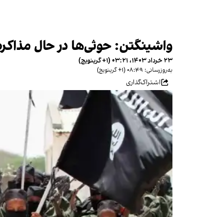
واشینگتن: حوثی‌ها در حال مذاکر
۲۳ خرداد ۱۴۰۳، ۰۳:۲۱ (‎+۱ گرینویچ)
به‌روزرسانی: ۰۸:۴۹ (‎+۱ گرینویچ)
اشتراک‌گذاری