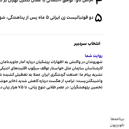
۴
ام‌اس ناو: توافق احتمالی با عمان کنترل تهران بر ت
۵
دو فوتبالیست زن ایرانی ۵ ماه پس از پناهندگی، شهروند استرالیا شدند
انتخاب سردبیر
روایت شما
شهروندان در واکنش به اظهارات پزشکیان درباره آمار جاویدنامان، ا
کارشناسان سازمان ملل خواستار توقف سرکوب اقلیت‌های اتنیکی 
نشریه پیام ما: صنعت گردشگری ایران عملا به تعطیلی کشیده 
واشینگتن‌پست: ترامپ از هگست درباره کاهش شدید ذخایر مو
تخمین پژوهشگران: در عصر طلایی تنوع زبانی، تا ۷۵ هزار زبان در جهان وجود داشت
برنامه‌ها
تلویزیون