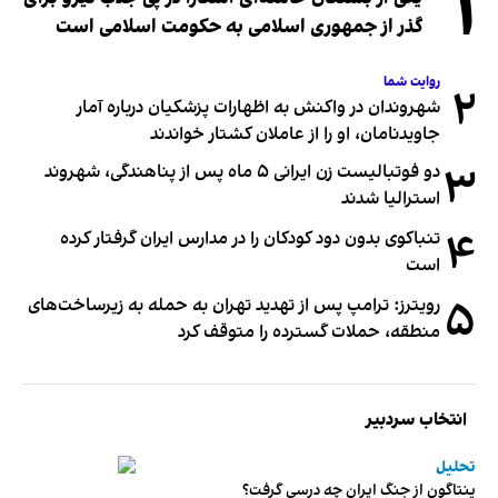
۱
گذر از جمهوری اسلامی به حکومت اسلامی است
روایت شما
۲
شهروندان در واکنش به اظهارات پزشکیان درباره آمار
جاویدنامان، او را از عاملان کشتار خواندند
۳
دو فوتبالیست زن ایرانی ۵ ماه پس از پناهندگی، شهروند
استرالیا شدند
۴
تنباکوی بدون دود کودکان را در مدارس ایران گرفتار کرده
است
۵
رویترز: ترامپ پس از تهدید تهران به حمله به زیرساخت‌های
منطقه، حملات گسترده را متوقف کرد
انتخاب سردبیر
تحلیل
پنتاگون از جنگ ایران چه درسی گرفت؟