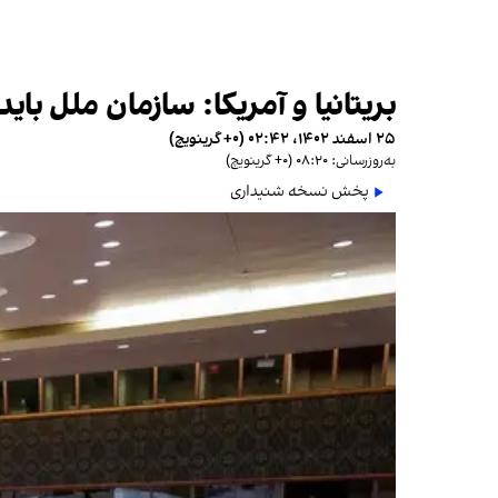
بریتانیا و آمریکا: سازمان ملل بای
۲۵ اسفند ۱۴۰۲، ۰۲:۴۲ (‎+۰ گرینویچ)
به‌روزرسانی: ۰۸:۲۰ (‎+۰ گرینویچ)
پخش نسخه شنیداری