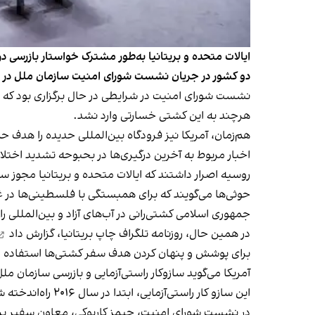
ایالات متحده و بریتانیا به‌طور مشترک خواستار بازرسی
دو کشور در جریان نشست شورای امنیت سازمان ملل در مو
نشست شورای امنیت در شرایطی در حال برگزاری بود که 
هرچند به این کشتی خسارتی وارد نشد.
هم‌زمان، آمریکا نیز فرودگاه بین‌المللی حدیده را هدف ح
اخبار مربوط به آخرین درگیری‌ها در بحبوحه تشدید اخت
روسیه اصرار داشتند که ایالات متحده و بریتانیا مجوز س
حوثی‌ها می‌گویند که برای همبستگی با فلسطینی‌ها در غزه
جمهوری اسلامی کشتی‌رانی در آب‌های آزاد و بین‌المللی را 
در همین حال،
روزنامه تلگراف چاپ بریتانیا، گزارش داد
برای پوشش و پنهان کردن هدف سفر کشتی‌ها استفاده م
آمریکا می‌گوید سازوکار راستی‌آزمایی و بازرسی سازمان ملل (Unvim) قدرت بیشتری برای مقابله با ارسال تسلیحات ایرانی به حوثی‌ها در اختیار می‌
این سازو کار راستی‌آزمایی، ابتدا در سال ۲۰۱۶ راه‌اندخته شد تا خواسته عربستان سعودی برای جلوگیری از قاچاق اسلحه در داخل کالاهای بشردوستانه به مقصد یمن را برآورد.
در نشست شورای امنیت، جیمز کاریوکی، معاون سفیر بریتان