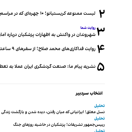
۲
لیست ممنوعه کریستیانو؛ ۱۰ چهره‌ای که در مراسم عروسی رونالدو و جورجینا جایی ندارند
۳
روایت شما
شهروندان در واکنش به اظهارات پزشکیان درباره آمار ج
۴
روایت فداکاری‌های محمد صلاح؛ از سفرهای ۹ ساعته تا خوابیدن زیر آسمان قاهره
۵
نشریه پیام ما: صنعت گردشگری ایران عملا به تع
انتخاب سردبیر
تحلیل
نسل معلق؛ ایرانیانی که میان رفتن، دیده شدن و بازگشت زندگی م
تحلیل
رییس‌جمهور تشریفات؛ پزشکیان در حاشیه روزهای جنگ
تحلیل