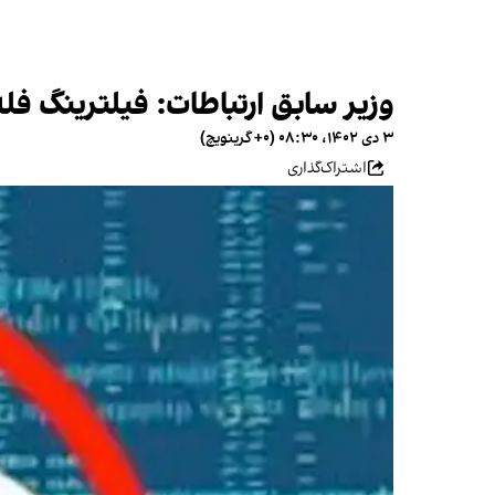
وزیر سابق ارتباطات: فیلترینگ فله
۳ دی ۱۴۰۲، ۰۸:۳۰ (‎+۰ گرینویچ)
اشتراک‌گذاری