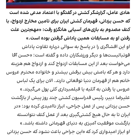
هادی عامل، گزارشگر کشتی در گفتگو با اعتماد مدعی شده است
که حسن یزدانی، قهرمان کشتی ایران برای تامین مخارج ازدواج، با
کتف مصدوم به بازی‌های آسیایی هانگژو رفت: «مهم‌ترین علت
رفتن او به مسابقات همین پاداش گرفتن بوده است.»
او این افشاگری را در پاسخ به سوالی درباره تفاوت پاداش
فوتبالیست‌ها و دیگر ورزشکاران داده و گفته است: «حسن آقا
می‌خواست بعد از این مسابقات ازدواج کند و ازدواج هم هزینه
دارد و هر که بامش بیش برفش بیشتر و خانواده محترم عروس
خانم ‌هم از قهرمان دنیا توقعاتی دارند. الان برای یک لباس
عروس یا رفتن به آتلیه یا فیلمبرداری کلی پول می‌گیرند.»
علیرضا دبیر، رئیس فدراسیون کشتی چند روز پیش از بازگشت
حسن یزدانی پس از عمل جراحی،‌ ابراز ناامیدی کرده بود: «در
ایران تا به حال هیچ کشتی‌گیری بعد از عمل کتف نتوانسته
بازگشت موفقیت آمیزی به دنیای قهرمانی داشته باشد.»
او ابراز امیدواری کرد که «این جراحی باعث نشود که حسن یزدانی