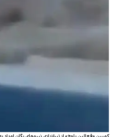
کمپین «فعالین بلوچ» از تیراندازی نیروهای یگان امداد