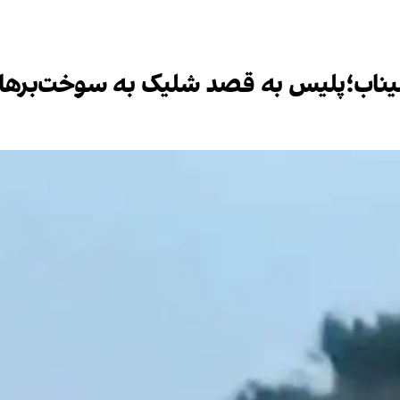
ر میناب؛پلیس به قصد شلیک به سوخت‌برها