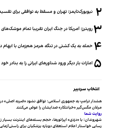
۲
نیویورک‌تایمز: تهران و مسقط به توافقی برای تقسیم
۳
رویترز: آمریکا در جنگ ایران تقریبا تمام موشک‌های د
۴
حمله به یک کشتی در تنگه هرمز هم‌زمان با ابهام در
۵
امارات بار دیگر ورود شناورهای ایرانی را به بنادر خود
انتخاب سردبیر
هشدار ترامپ به جمهوری اسلامی: توافق نشود «ضربه اصلی» در 
مرغان مگس‌گیر «خیانتکار» صدایشان را عوض می‌کنند
روایت شما
شهروندان:‌ با «دزدی» اپراتورها، حجم بسته‌های اینترنت بسیار ز
رسایی خواستار اعلام استعفای دوباره پزشکیان برای راستی‌آزمایی