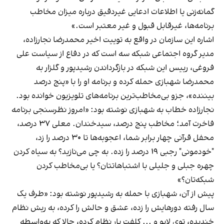
گمانه‌زنی یا اطلاعات ادعایی غیردقیق درباره میزان مخاطب
برنامه‌ها، غیر‌قابل قبول و غیر معتبر است.»
اشاره این سازمان در واقع به توییت اخیر محمدرضا نجارزاده،
مدیر گروه اجتماعی شبکه سه است که در دفاع از سیاست علی
فروغی، رییس این شبکه در بازگرداندن رشیدپور و گلزار به
محمدرضا شهبازی حمله کرده و برنامه او را با «پنج درصد
بیننده»، جزو بی‌مخاطب‌ترین برنامه‌های تلویزیون خوانده بود.
نجارزاده خطاب به شهبازی نوشته بود: «امروز نظرسنجی برنامه
فاخرت آمد؛ مخاطب پنج درصد، سیدخندان. معلی ۳۷ درصد،
محفل قرآنی چهار برابر شما، اعجوبه‌ها تا ۳۰ درصد را زد،
"خودمونی" رجبی ۱۹ درصد را زده. به چی می‌نازید؟ به سیاه کردن
چهره جبلی و جلیلی با اشتباهاتتان؟ یا بی‌مخاطب کردن
شبکه‌تان؟»
پیش از آن، شهبازی با حمله به رشیدپور نوشته بود: «طرف یک
سال رفته دورهایش را زده، عشق و حالش را کرده، به ریش نظام
خندیده، توی لایو و ... کلفت بار نظام کرده، حالا که به‌واسطه