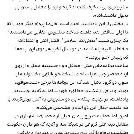
سلبریتی‌زدایی سخیف قلمداد کرده و این را معادل بستن بار
تحول دانسته‌اند».
در بخشی از این یادداشت آمده است: «آن‌ها پروژه دیگر خود را که
با اولی تناقض هم داشت ساخت سلبریتی انقلابی می‌دانستند؛
یک چیزی شبیه "دیزنی‌لند اسلامی". فشار آنتن و انتقادات
مخاطب البته باعث شد در دو سال اخیر هر دوی این ایده‌ها
کم‌و‌بیش جلو بروند.»
ساخت برنامه‌هایی مثل «محفل» و «حسینیه معلی» از روی
ایده «عصر جدید» یا ساخت نسخه حزب‌اللهی «خندوانه» از
سوی دو گروه دنبال شد که این برنامه‌ها برخی «نیمه‌موفق»
بودند و برخی «شکست مطلق» خوردند اما به گفته نویسنده
یادداشت، در نهایت اینکه «این دو سلبریتی به آنتن برمی‌گردند یا
نه، نتیجه جدال این دو ایده را مشخص می‌کند».
امروز اما حمایت صریح پیمان جبلی از محمدرضا شهبازی در
مقابل تیم علی فروغی در شبکه سه و آنچه که هواداران حکومت
«شکست پروژه بازگرداندن سلبریتی‌های بی‌بندوبار و طرفدار