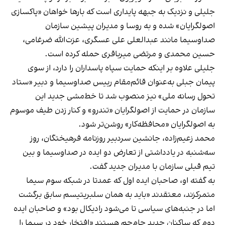
جلیلی و نزدیک به جبهه پایداری است که بارها خواهان «پاکسازی
اصولگرایان» شده و به روسا و مدیران پیشین سازمان
صداوسیما مانند عبدالعلی علی عسگری، عزت‌الله ضرغامی،
حسین محمدی و مرتضی میرباقری حمله کرده است.
جلیلی علاوه بر اینکه حمایت سپاه پاسداران را دارد، از سوی
پیمان جبلی به‌عنوان قائم‌مقام رییس صداوسیما و دبیر «ستاد
تحول رسانه ملی» نیز منصوب شد تا خط‌مشی جدید این
سازمان در حمایت از اصولگرایان «تندرو» و کنار زدن طیف موسوم
به اصولگرایان «محافظه‌کار» روشن‌تر شود.
محمد زعیم‌زاده، جانشین سردبیر روزنامه فرهیختگان، روز
سه‌شنبه در یادداشتی از تعارض دو ایده در صداوسیما و بین
تیم قبلی سازمان با مدیران جدید گفت.
به گفته او، صاحبان ایده اول که عمدتا در شبکه سوم سیما
متمرکزند، معتقدند «باید به همان سلبریتیسم سابق برگشت
اما در جنبه‌های سیاسی تا می‌شود رادیکال بود» و صاحبان ایده
دوم که ساکنان جدید جام‌جم هستند «افتخار خود در سیما را