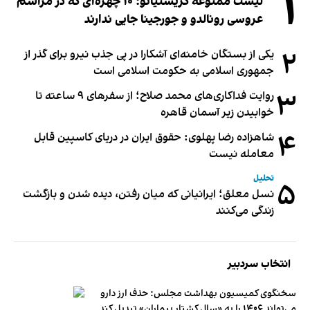
۱
لیست ممنوعه کریستیانو؛ ۱۰ چهره‌ای که در مراسم
عروسی رونالدو و جورجینا جایی ندارند
۲
یکی از بستگان خامنه‌ای آشکارا در پی جذب نیرو برای گذر از
جمهوری اسلامی به حکومت اسلامی است
۳
روایت فداکاری‌های محمد صلاح؛ از سفرهای ۹ ساعته تا
خوابیدن زیر آسمان قاهره
۴
شاهزاده رضا پهلوی: حقوق ایران در دریای کاسپین قابل
معامله نیست
تحلیل
۵
نسل معلق؛ ایرانیانی که میان رفتن، دیده شدن و بازگشت
زندگی می‌کنند
انتخاب سردبیر
سخنگوی کمیسیون بهداشت مجلس: حذف ارز دارو
می‌تواند ۱۴۰۶ را به «سال کشتار بیماران» تبدیل کند