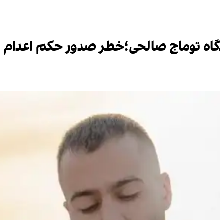
گاه توماج صالحی؛خطر صدور حکم اعدام ب