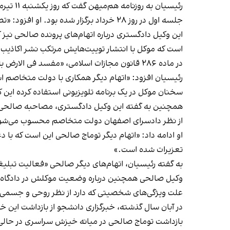
رئیسیان به روزنامه هم‌میهن گفت که روز یکشنبه ۱۱ تیرماه دومین و آخرین جلسه دادگاه صالحی در شعبه اول دادگاه انقلاب اسلامی اصفهان به ریاست براتی برگزار شد.
جلسه اول در روز ۲۸ خرداد برگزار شده بود. او افزود: «تصمیم دادگاه بر اساس قانون در یک هفته به ما ابلاغ خواهد شد».
است که موکل با انتشار توییت‌هایش مرتکب نشر اکاذیب
در ماده ۲۸۶ قانون مجازات اسلامی، «مفسد فی الارض به اعدام محکوم می‌گردد.»
سخنان موکل در یک برنامه تلویزیونی استفاده کرده ای
همچنین به گفته این وکیل دادگستری، مصاحبه صالحی «با 
از نظر دادسرای اصفهان دولت متخاصم محسوب می‌شود
تعزیرات شده است.»
به گفته رئیسیان، اتهام‌های دیگر صالحی «فعالیت تبلی
وکیل صالحی همچنین درباره وضعیت موکلش در دادگاه گ
علت ویژگی‌های شخصیتی که دارد از نظر روحی و جسمی به
در آبان‌ سال گذشته، خبرگزاری دانشجو از بازداشت این
بازداشت توماج صالحی در میانه خیزش سراسری در حالی ب