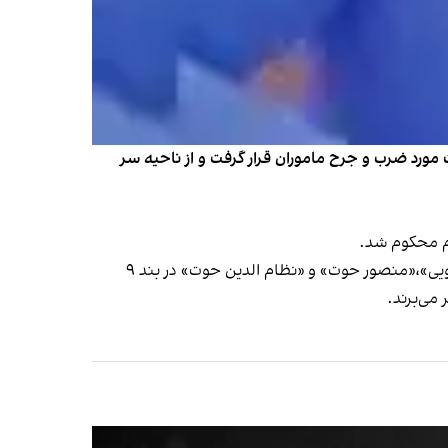
از سوی ماموران به شدت مورد ضرب و جرح ماموران قرار گرفت و از ناحیه سر
به گزارش حال وش، همچنین پنج زندانی بلوچ محکوم به اعدام دیگر به نام‌های «منصور دهمرده»،«کامبیز خروت»،«ابراهیم نارویی»،«منصور حوت» و «نظام الدین حوت» در بند ۹
می‌برند.