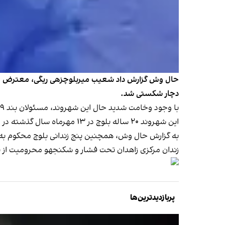
دچار شکستی شد.
با وجود وخامت شدید حال این شهروند، مسئولان بند ۹ زندان مرکزی زاهدان از ارائه خدمات پزشکی به او خودداری کرده‌اند.
این شهروند ۲۰ ساله بلوچ در ۱۳ مهرماه سال گذشته در زاهدان بازداشت شد و در اواخر آذرماه به اتهام افساد فی الارض به اعدام محکوم شد.
زندان مرکزی زاهدان تحت فشار و شکنجهو محرومیت از ت
پربازدیدترین‌ها