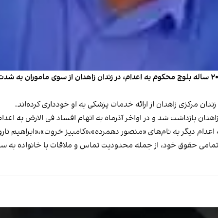
حال وش گزارش داد شعیب میربلوچزهی ریگی، معترض ۲۰ ساله بلوچ محکوم به اعدام، در زندان زاهدان 
مامی حقوق خود، از جمله محدودیت تماس و ملاقات با خانواده به سر 