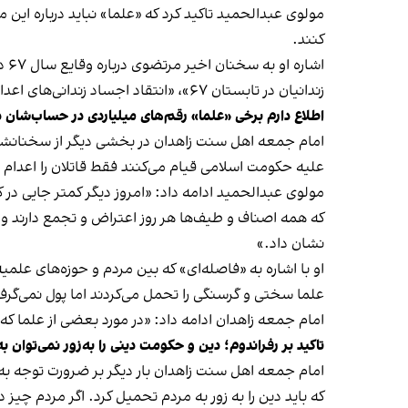
مولوی عبدالحمید تاکید کرد که «علما» نباید درباره این 
کنند.
اش
زندانیان در تابستان ۶۷»، «انتقاد اجساد زندانی‌های اعدام‌شده با کامیون به خارج از زندان»، «تجاوز جنسی به دختران محکوم به اعدام» و ... می‌گوید.
اطلاع دارم برخی «علما» رقم‌های میلیاردی در حساب‌شان د
امام جمعه اهل سنت زاهدان در بخشی دیگر از سخنانشد ب
علیه حکومت اسلامی قیام می‌کنند فقط قاتلان را اعدام می
مولوی عبدالحمید ادامه داد: «امروز دیگر کمتر جایی د
که همه اصناف و طیف‌ها هر روز اعتراض و تجمع دارند و ا
نشان داد.»
او با اشاره به «فاصله‌ای» که بین مردم و حوزه‌های ع
علما سختی و گرسنگی را تحمل می‌کردند اما پول نمی‌گرفت
امام جمعه زاهدان ادامه داد: «در مورد بعضی از علما که و
تاکید بر رفراندوم؛ دین و حکومت دینی را به‌زور نمی‌توان 
امام جمعه اهل سنت زاهدان بار دیگر بر ضرورت توجه ب
که باید دین را به زور به مردم تحمیل کرد. اگر مردم چیز