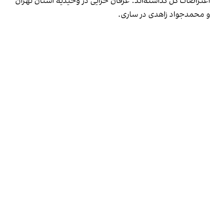
اعتراضات گل گذاشته‌اند؛ عرفان خزایی در وحیدیه استان تهران
و محمدجواد زاهدی در ساری.