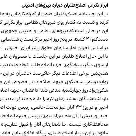
ابراز نگرانی اصلاح‌طلبان درباره نیروهای امنیتی
در این جلسات، اصلاح‌طلبان ضمن ارائه راهکارهایی به مق
کرده و نسبت به فشار روی نیروهای نظامی ابراز نگرانی کرد
این در حالی است که نیروهای نظامی و امنیتی جمهوری اس
دست‌کم ۴۱ کشته در پنج روز اخیر در کردستان شناسایی شده‌اند.
بر اساس آخرین آمار سازمان حقوق بشر ایران، خیزش انقلابی ایرانیان علیه جمهوری ا
با این حال اصلاح طلبان در این جلسات با مسوولان عالی‌
از سوی دیگر، سخنگوی حزب اصلاح‌طلب اتحاد ملت نیز د
همچنین برخی اطلاعات دیگر حاکی‌ست حاضران در این جلسه
روایت رسمی سخنگوی جبهه اصلاحات در خصوص این جل
شکوری‌راد روز چهارشنبه مدعی شد: «اعضای جبهه اصلاحا
بازداشت‌شدگان، هشدارهای لازم را داده و متذکر شدند ب
اخیرا و در روز ۲۳ آبان نیز محمد خاتمی، رییس دولت اصلاحات، در یک سخنرانی گفت: «براندازی نه ممکن است نه مطلوب.»
چند روز پیش از آن هم بهزاد نبوی، رییس جبهه اصلاحات
محافظه‌کاری نیست. ما شعارهای آنان را قبول نداریم.»
علاوه بر این دیدار اصلاح‌طلبان، پایگاه اطلاع‌رسانی خ