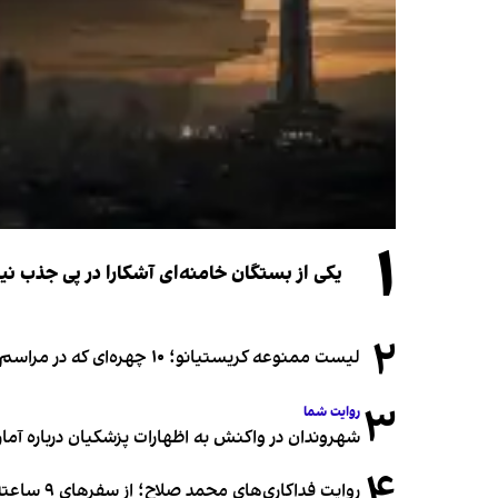
۱
یکی از بستگان خامنه‌ای آشکارا در پی جذب 
۲
لیست ممنوعه کریستیانو؛ ۱۰ چهره‌ای که در مراسم عروسی رونالدو و جورجینا جایی ندارند
۳
روایت شما
شهروندان در واکنش به اظهارات پزشکیان درباره آمار ج
۴
روایت فداکاری‌های محمد صلاح؛ از سفرهای ۹ ساعته تا خوابیدن زیر آسمان قاهره