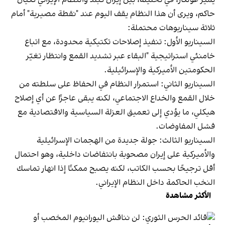
حاكم، ويرى أن هذا النظام يقف اليوم عند "نقطة مصيرية" أمام
ثلاثة سيناريوهات محتملة:
السيناريو الأول: تنفيذ إصلاحات تكتيكية محدودة، مع اتباع
خامنئي استراتيجية "البقاء عبر تشديد القمع وانتظار تغيّر
الحكومتين الأميركية والإسرائيلية.
السيناريو الثاني: استمرار النظام في الحفاظ على سلطته من
خلال القمع والخداع الاجتماعي، لكنه يبقى عاجزًا عن أي إصلاح
هيكلي، ما يؤدي إلى تعميق العزلة السياسية والاقتصادية مع
فشل المفاوضات.
السيناريو الثالث: جولة جديدة من الهجمات الإسرائيلية
والأميركية على إيران مصحوبة بانتفاضات داخلية، وهو احتمال
أقل ترجيحًا بحسب الكاتب، لكنه يصبح ممكنًا إذا انهار تماسك
النخب الحاكمة داخل النظام الإيراني.
الأكثر مشاهدة