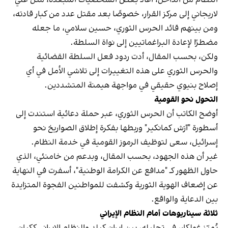
لاريجاني إلى مركز القرار، خصوصًا بعد مقتل عدد من كبار قادته،
ومن بينهم قائد الحرس الثوري، حسين سلامي، ما جعله
مضطرًا لإعادة البراغماتيين إلى نواة السلطة.
ولكن، بحسب المقال، أدت ردود فعل السلطة القضائية
والحرس الثوري على هذه التغييرات إلى تلاشي الأمل في أي
إصلاح بنيوي حقيقي في مواجهة هيمنة المتشددين.
التحول نحو القومية
أوضح الكاتب أن الحرس الثوري، عبر حملة دعائية استندت إلى
أسطورة "آرَش كمانكیر" وربطها بفكرة إطلاق الصواريخ نحو
إسرائيل، سعى لتوظيف الرموز القومية في خدمة النظام.
غير أن هذه الجهود، بحسب المقال، وبدعم من خامنئي، الذي
حاول الظهور كـ "مدافع عن الكرامة الوطنية"، أسفرت في النهاية
عن إضعاف الهوية الثورية وكشفت للمواطنين الفجوة المتزايدة
بين الدعاية والواقع.
ثلاثة سيناريوهات أمام النظام الإيراني
يُميّز غولكار، في تحليله، بين إيران كبلد والنظام الإيراني ككيان