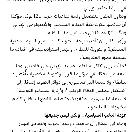
في بنية الحكم الإيراني.
وتناول المقال بتفصيل واسع تداعيات حرب الـ 12 يومًا، مؤكدًا
أن نتائجها غيّرت بنية النظام السياسي والأيديولوجي الإيراني
وتركَت أثرًا عميقًا في مستقبل هذا النظام.
ورأى الكاتب أن "أهم نتيجة للحرب" كانت تدمير البنية التحتية
العسكرية والنووية للنظام، وانهيار استراتيجيته في "قيادة ما
يسميه محور المقاومة".
كما أشار إلى "تآكل سلطة المرشد الإيراني علي خامنئي، وما
تبعه من "تفكك في مركزية القرار"، و"عودة شخصيات أُقصيت
سابقًا"- ولا سيما البراغماتيون- إلى دوائر النفوذ، إضافة إلى
"تشكيل مجلس الدفاع الوطني"، و"إثارة المشاعر القومية"
لاستعادة الشرعية المفقودة، و"تصاعد القمع الداخلي" كأهم
مخرجات تلك الحرب.
عودة النخب السياسية.. ولكن ليس جميعها
وجاء في المقال أن خامنئي، وبعد الحرب، ولتفادي انهيار
النظام من الداخل، أعاد بعض الشخصيات المُبعدة، مثل علي