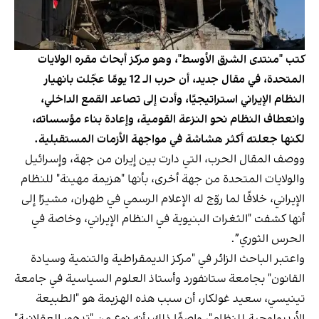
كتب "منتدى الشرق الأوسط"، وهو مركز أبحاث مقره الولايات
المتحدة، في مقال جديد، أن حرب الـ 12 يومًا عجّلت بانهيار
النظام الإيراني استراتيجيًا، وأدت إلى تصاعد القمع الداخلي،
وانعطاف النظام نحو النزعة القومية، وإعادة بناء مؤسساته،
لكنها جعلته أكثر هشاشة في مواجهة الأزمات المستقبلية.
ووصف المقال الحرب، التي دارت بين إيران من جهة، وإسرائيل
والولايات المتحدة من جهة أخرى، بأنها "هزيمة مهينة" للنظام
الإيراني، خلافًا لما روّج له الإعلام الرسمي في طهران، مشيرًا إلى
أنها كشفت "الثغرات البنيوية في النظام الإيراني، وخاصة في
الحرس الثوري”.
واعتبر الباحث الزائر في "مركز الديمقراطية والتنمية وسيادة
القانون" بجامعة ستانفورد وأستاذ العلوم السياسية في جامعة
تينيسي، سعيد غولكار، أن سبب هذه الهزيمة هو "الطبيعة
الأيديولوجية للنظام"، واصفًا ذلك بأنه نوع من "تدهور العقلانية"