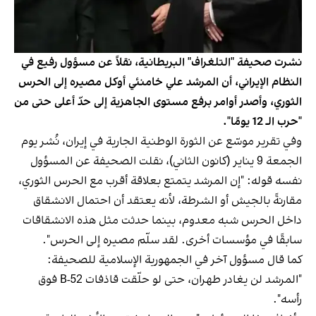
نشرت صحيفة "التلغراف" البريطانية، نقلاً عن مسؤول رفيع في
النظام الإيراني، أن المرشد علي خامنئي أوكل مصيره إلى الحرس
الثوري، وأصدر أوامر برفع مستوى الجاهزية إلى حدّ أعلى حتى من
"حرب الـ 12 يومًا".
وفي تقرير موسّع عن الثورة الوطنية الجارية في إيران، نُشر يوم
الجمعة 9 يناير (كانون الثاني)، نقلت الصحيفة عن المسؤول
نفسه قوله: "إن المرشد يتمتع بعلاقة أقرب مع الحرس الثوري،
مقارنةً بالجيش أو الشرطة، لأنه يعتقد أن احتمال الانشقاق
داخل الحرس شبه معدوم، بينما حدثت مثل هذه الانشقاقات
سابقًا في مؤسسات أخرى. لقد سلّم مصيره إلى الحرس".
كما قال مسؤول آخر في الجمهورية الإسلامية للصحيفة:
"المرشد لن يغادر طهران، حتى لو حلّقت قاذفات B-52 فوق
رأسه".