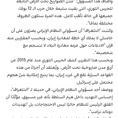
وأضاف هذا المسؤول: "مدن الصواريخ تحت الأرض التابعة
للحرس الثوري، التي بقيت سليمة خلال حرب الـ 12 يومًا،
جميعها في حالة تأهّب كامل. هذه المرة ستكون الظروف
مختلفة تمامًا".
وكتبت "التلغراف" أن مسؤولي النظام الإيراني يصرّون على أن
خامنئي لا يملك أي خطة لمغادرة إيران، وبحسب المقرّبين منه
فإن "الادعاءات حول عزمه مغادرة البلاد لا تنسجم مع
شخصيته".
وبحسب هذا التقرير، كشف الحرس الثوري منذ عام 2015 عن
أربع مدن صاروخية تحت الأرض. ويُعتقد أن أجزاءً من هذه
القواعد السرّية تقع في غرب إيران، بما يتيح إمكانية شنّ هجوم
محتمل على إسرائيل.
ووصف أحد مسؤولي النظام الإيراني، في حديثه لـ "التلغراف"،
إحساس التهديد داخل هرم السلطة بأنه غير مسبوق، مؤكّدًا أن
القلق الرئيس للنظام حاليًا ليس الاحتجاجات، بل "تهديدات
دونالد ترامب".