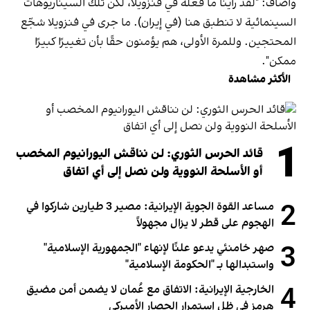
وأضاف: "لقد رأينا ما فعله في فنزويلا، لكن تلك السيناريوهات
السينمائية لا تنطبق هنا (في إيران). ما جرى في فنزويلا شجّع
المحتجين. وللمرة الأولى، هم يؤمنون حقًا بأن تغييرًا كبيرًا
ممكن".
الأكثر مشاهدة
1
قائد الحرس الثوري: لن نناقش اليورانيوم المخصب
أو الأسلحة النووية ولن نصل إلى أي اتفاق
2
مساعد القوة الجوية الإيرانية: مصير 3 طيارين شاركوا في
الهجوم على قطر لا يزال مجهولاً
3
صهر خامنئي يدعو علنًا لإنهاء "الجمهورية الإسلامية"
واستبدالها بـ "الحكومة الإسلامية"
4
الخارجية الإيرانية: الاتفاق مع عُمان لا يضمن أمن مضيق
هرمز في ظل استمرار الحصار الأميركي