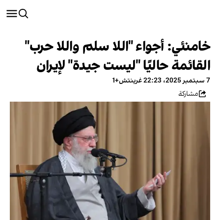
خامنئي: أجواء "اللا سلم واللا حرب"
القائمة حاليًا "ليست جيدة" لإيران
7 سبتمبر 2025، 22:23 غرينتش+1
مشاركة