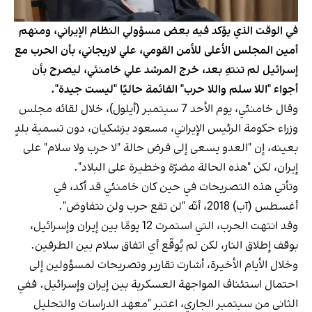
في الوقت الذي يؤكد فيه بعض مسؤولي النظام الإيراني، ومنهم
أمين المجلس الأعلى للأمن القومي، علي لاريجاني، بأن الحرب مع
إسرائيل لم تنتهِ بعد، خرج المرشد علي خامنئي، ليصرح بأن
أجواء "اللا سلم واللا حرب" القائمة حاليًا "ليست جيدة".
وقال خامنئي، يوم الأحد 7 سبتمبر (أيلول)، خلال لقائه مجلس
وزراء حكومة الرئيس الإيراني، مسعود بزشكيان، دون تسمية بلدٍ
بعينه، إن "العدو يسعى إلى فرض حالة "لا حرب ولا سلام" على
إيران، لكن "هذه الحالة مضرّة وخطيرة على البلاد".
وتأتي هذه التصريحات في حين كان خامنئي قد أكد، في
أغسطس (آب) 2018، أنّه "لن تقع حرب ولن نتفاوض".
وقد انتهت الحرب، التي استمرت 12 يومًا بين إيران وإسرائيل،
بوقف إطلاق النار، لكن لم يُوقّع أي اتفاق سلام بين الطرفين.
وخلال الأيام الأخيرة، أشارت تقارير وتصريحات لمسؤولين إلى
احتمال استئناف المواجهة العسكرية بين إيران وإسرائيل. ففي
الثاني من سبتمبر الجاري، اعتبر "معهد الدراسات والتحليل