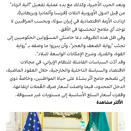
وبعد الحرب الأخيرة، وكذلك مع بدء عملية تفعيل "آلية الزناد"
من قِبل الدول الأوروبية الثلاث (فرنسا وألمانيا وبريطانيا)،
ازدادت الأزمة الاقتصادية في إيران سوءًا، وبحسب المراقبين لا
توجد أي ملامح لتحسّنها في الأفق.
وفي ظل هذه الظروف، دعا خامنئي المسؤولين الحكوميين إلى
تجنّب "رواية الضعف والعجز"، وأن يبرزوا ما وصفه بـ "رواية
القوة، والقدرة، وشرح الإمكانات الواسعة للبلاد".
وقد أدّت السياسات الفاشلة للنظام الإيراني، في مجالات
الاقتصاد والسياسة الداخلية والخارجية، خلال العقود الماضية،
إلى تضخم جامح أثّر بشدّة على حياة المواطنين، وخاصةً ذوي
الدخل المحدود، فيما واصلت أسعار صرف العُملات ارتفاعها،
وقفزت أسعار السلع الأساسية إلى مستويات غير مسبوقة.
الأكثر مشاهدة