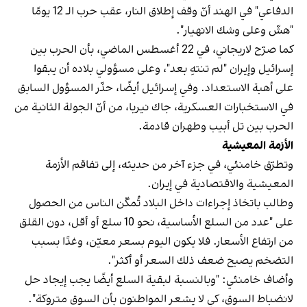
الدفاعي" في الهند أنّ وقف إطلاق النار، عقب حرب الـ 12 يومًا
"هشّ وعلى وشك الانهيار".
كما صرّح لاريجاني، في 22 أغسطس الماضي، بأن الحرب بين
إسرائيل وإيران "لم تنتهِ بعد"، وعلى مسؤولي بلاده أن يبقوا
على أهبة الاستعداد. وفي إسرائيل أيضًا، حذّر المسؤول السابق
في الاستخبارات العسكرية، جاك نيريا، من أنّ الجولة الثانية من
الحرب بين تل أبيب وطهران قادمة.
الأزمة المعيشية
وتطرّق خامنئي، في جزء آخر من حديثه، إلى تفاقم الأزمة
المعيشية والاقتصادية في إيران.
وطالب باتخاذ إجراءات داخل البلاد تُمكّن الناس من الحصول
على "عدد من السلع الأساسية، نحو 10 سلع أو أقل، دون القلق
من ارتفاع الأسعار. فلا يكون اليوم بسعر معيّن، وغدًا بسبب
التضخم يصبح ضعف ذلك السعر أو أكثر".
وأضاف خامنئي: "وبالنسبة لبقية السلع أيضًا يجب إيجاد حل
لانضباط السوق، كي لا يشعر المواطنون بأن السوق متروكة".