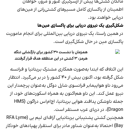
مالکان کشتی‌ها پیش از ازسرگیری عبور و مرور، خواهان
اطمینان از پاکسازی کامل مسیرهای کشتی‌رانی از مین‌های
دریایی خواهند بود.
شکل‌گیری یک نیروی دریایی برای پاکسازی مین‌ها
در همین راستا، یک نیروی دریایی بین‌المللی برای انجام ماموریت
پاکسازی مین در حال شکل‌گیری است.
همزمان با نشست ۳۰ کشور برای بازگشایی تنگه
هرمز، ۳ کشتی در این منطقه هدف قرار گرفتند
این ائتلاف که ابتدا به‌صورت همکاری مشترک بریتانیا و فرانسه
شکل گرفته بود، اکنون بیش از ۴۰ کشور را در بر می‌گیرد. انتظار
می‌رود ناو هواپیمابر فرانسوی شارل دوگل به‌عنوان پرچمدار این
نیرو عمل کند. این ناو هم‌اکنون به همراه اسکورت‌های خود، از
جمله ناوشکن پدافند هوایی بریتانیا، اچ‌ام‌اس دراگون (HMS
Dragon)، در دریای عرب مستقر است.
همچنین کشتی پشتیبانی بریتانیایی آراف‌ای لیم بی (RFA Lyme
Bay) احتمالا به‌عنوان شناور مادر برای استقرار پهپادهای خودکار