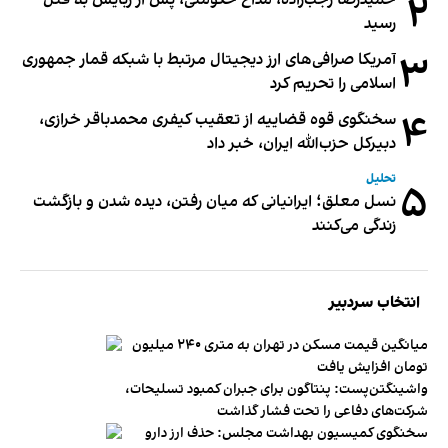
۲
حمیدرضا رجب‌زاده، مداح حکومتی، پس از ربایش به قتل
رسید
۳
آمریکا صرافی‌های ارز دیجیتال مرتبط با شبکه قمار جمهوری
اسلامی را تحریم کرد
۴
سخنگوی قوه قضاییه از تعقیب کیفری محمدباقر خرازی،
دبیر‌کل حزب‌الله ایران، خبر داد
تحلیل
۵
نسل معلق؛ ایرانیانی که میان رفتن، دیده شدن و بازگشت
زندگی می‌کنند
انتخاب سردبیر
میانگین قیمت مسکن در تهران به متری ۲۴۰ میلیون
تومان افزایش یافت
واشینگتن‌پست: پنتاگون برای جبران کمبود تسلیحات،
شرکت‌های دفاعی را تحت فشار گذاشت
سخنگوی کمیسیون بهداشت مجلس: حذف ارز دارو