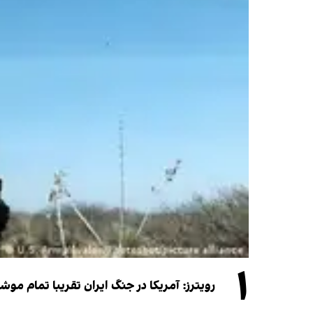
۱
رویترز: آمریکا در جنگ ایران تقریبا تمام موش