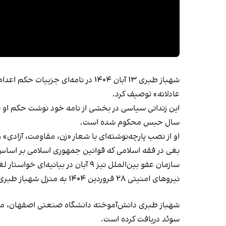
شهباز طبری ۱۳ آبان ۱۴۰۴ در نامه‌ای جزییات حکم اعدام صادر شده علیه خود را
عادلانه» توصیف کرد.
این زندانی سیاسی در بخشی از نامه خود نوشت حکم او با
سال حبس محکوم شده است.
او از نصب پارچه‌نوشته‌ای با شعار «زن، مقاومت، آزادی» 
بغی در فقه اسلامی که قوانین جمهوری اسلامی بر اساس 
سازمان عفو بین‌الملل نیز ۹ آبان در بیانیه‌ای خواستار لغو فوری حکم اعدام شهباز طبری شد و تاکید کرد که او پس از محاکمه‌ای «به غایت ناعادلانه» به اعدام محکوم شده است.
نیروهای امنیتی ۲۸ فروردین ۱۴۰۴ به منزل شهباز طبری یورش بردند و پس از تفتیش محل سکونت، او را بازداشت و به زندان لاکان رشت منتقل کردند.
شهباز طبری دانش‌آموخته دانشگاه صنعتی اصفهان، مهند
سوئد دریافت کرده است.