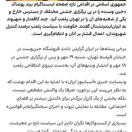
جمهوری اسلامی در اقدامی تازه صفحه اینستاگرام برند پوشاک
«جین وست» را در پی برگزاری جشنی مختلط، از دسترس خارج و
یکی از شعبه‌های آن را در تهران پلمب کرد. چند کافه‌‌دار و شهروند
به ایران‌اینترنشنال گفتند حکومت با سیاست پلمب درصدد کنترل
شهروندان، اعمال فشار بر آنان و انتقام‌گیری است.
برخی رسانه‌ها در ایران گزارش دادند فروشگاه جین‌وست در
خیابان فرشته تهران، شنبه ۱۹ مهر و پس از برگزاری جشنی در
۱۸ مهر و انتشار ویدیوهای آن، به‌دست نیروی انتظامی پلمب
شد.
وب‌سایت خبری «آسیانیوز ایران» با اشاره به این اقدام نوشت که
به نظر می‌رسد این برخورد، صرفا یک واکنش مقطعی نیست،
بلکه بخشی از یک کارزار بزرگ‌تر برای «کنترل بیشتر بر فضای
اجتماعی، مقابله با نمایش ثروت و اجرای سختگیرانه‌تر قوانین»
است.
بسیاری از کسب‌وکارها نگران تاثیر این سیاست‌ تازه بر معیشت،
سلامت روان شهروندان و زندگی اجتماعی آنها هستند.