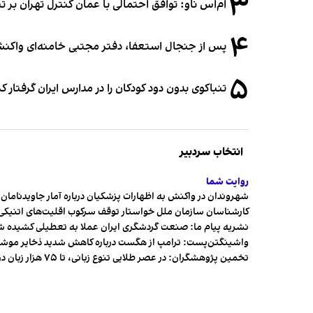
۳
ام‌اس ناو: توافق احتمالی با عمان کنترل تهران بر ت
۴
پس از جنجال استعفا، دفتر مجتبی خامنه‌ای واکنش 
۵
تنباکوی بدون دود کودکان را در مدارس ایران گرفتار 
انتخاب سردبیر
روایت شما
شهروندان در واکنش به اظهارات پزشکیان درباره آمار جاویدنامان، ا
کارشناسان سازمان ملل خواستار توقف سرکوب اقلیت‌های اتنیکی 
نشریه پیام ما: صنعت گردشگری ایران عملا به تعطیلی کشیده 
واشینگتن‌پست: ترامپ از هگست درباره کاهش شدید ذخایر مو
تخمین پژوهشگران: در عصر طلایی تنوع زبانی، تا ۷۵ هزار زبان در جهان وجود داشت