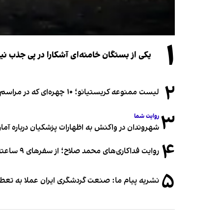
۱
یکی از بستگان خامنه‌ای آشکارا در پی جذب 
۲
لیست ممنوعه کریستیانو؛ ۱۰ چهره‌ای که در مراسم عروسی رونالدو و جورجینا جایی ندارند
۳
روایت شما
شهروندان در واکنش به اظهارات پزشکیان درباره آمار ج
۴
روایت فداکاری‌های محمد صلاح؛ از سفرهای ۹ ساعته تا خوابیدن زیر آسمان قاهره
۵
نشریه پیام ما: صنعت گردشگری ایران عملا به تع